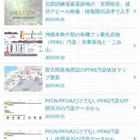
北部訓練場返還跡地の「支障除去」成
功アピール映像：情報開示請求で入手
2019.09.26
沖縄本島中部の有機フッ素化合物
（PFAS）汚染：米軍基地と「ごみ
山」
2019.09.22
普天間基地周辺のPFAS汚染状況マッ
プ更新
2019.09.21
PFOS/PFOAだけでないPFAS汚染1)中
部河川の汚染データから
2019.09.15
PFOS/PFOAだけでないPFAS汚染
１）中部河川の汚染データから