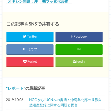
オキシン問題：沖
機フッ素化合物
縄の枯れ葉剤・サ
（PFAS）汚染：
ッカー場問題から
米軍基地と「ごみ
山」
この記事をSNSで共有する
Twitter
Facebook
はてブ
LINE
Pocket
feedly
レポート
の最新記事
2019.10.06
NGOからIUCNへの書簡：沖縄島北部の世界自
然遺産登録に関する問題と提言