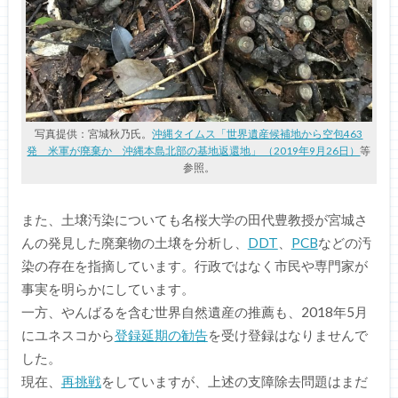
写真提供：宮城秋乃氏。
沖縄タイムス「世界遺産候補地から空包463
発 米軍が廃棄か 沖縄本島北部の基地返還地」 （2019年9月26日）
等
参照。
また、土壌汚染についても名桜大学の田代豊教授が宮城さ
んの発見した廃棄物の土壌を分析し、
DDT
、
PCB
などの汚
染の存在を指摘しています。行政ではなく市民や専門家が
事実を明らかにしています。
一方、やんばるを含む世界自然遺産の推薦も、2018年5月
にユネスコから
登録延期の勧告
を受け登録はなりませんで
した。
現在、
再挑戦
をしていますが、上述の支障除去問題はまだ