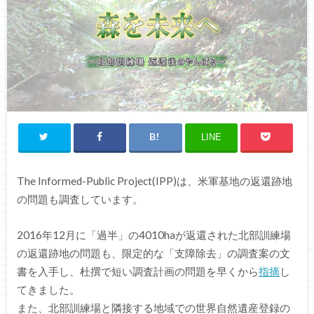
LINE
The Informed-Public Project(IPP)は、米軍基地の返還跡地
の問題も調査しています。
2016年12月に「過半」の4010haが返還された北部訓練場
の返還跡地の問題も、限定的な「支障除去」の調査案の文
書を入手し、杜撰で短い調査計画の問題を早くから
指摘
し
てきました。
また、北部訓練場と隣接する地域での世界自然遺産登録の