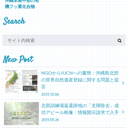
沖縄本島中部の有
機フッ素化合物
（PFAS）汚染：
Search
米軍基地と「ごみ
山」
New Post
NGOからIUCNへの書簡：沖縄島北部
の世界自然遺産登録に関する問題と提
言
2019.10.06
北部訓練場返還跡地の「支障除去」成
功アピール映像：情報開示請求で入手
2019.09.26