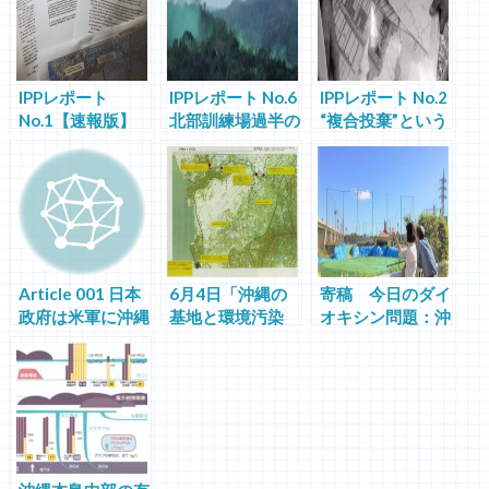
ー場汚染関係経費
中間報告
IPPレポート
IPPレポート No.6
IPPレポート No.2
No.1【速報版】
北部訓練場過半の
“複合投棄”という
日本政府は米軍に
返還実施案調査で
跡地の現実：沖縄
沖縄の要求を正し
非公開資料入手
市サッカー場、北
く伝えているか
谷上勢頭住宅地、
：PFOS汚染を事
読谷村整備農地
例にした沖縄県、
沖縄防衛局、米軍
間コミュニケーシ
Article 001 日本
6月4日「沖縄の
寄稿 今日のダイ
ョンの検証
政府は米軍に沖縄
基地と環境汚染
オキシン問題：沖
の要求を正しく伝
―その現状・ポリ
縄の枯れ葉剤・サ
えているか
ティクス・知る
ッカー場問題から
力」@東京