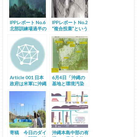
例にした沖縄県、
沖縄防衛局、米軍
間コミュニケーシ
IPPレポート No.6
ョンの検証
IPPレポート No.2
北部訓練場過半の
“複合投棄”という
返還実施案調査で
跡地の現実：沖縄
非公開資料入手
市サッカー場、北
谷上勢頭住宅地、
読谷村整備農地
Article 001 日本
6月4日「沖縄の
政府は米軍に沖縄
基地と環境汚染
の要求を正しく伝
―その現状・ポリ
えているか
ティクス・知る
力」@東京
寄稿 今日のダイ
沖縄本島中部の有