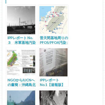
IPPレポート No.
普天間基地周りの
３ 米軍基地汚染
PFOS/PFOA汚染 :
地の「原状回復」
宜野湾市の当事者
はいくらかかるの
性を問う
か：沖縄市サッカ
ー場汚染関係経費
中間報告
NGOからIUCNへ
IPPレポート
の書簡：沖縄島北
No.1【速報版】
部の世界自然遺産
日本政府は米軍に
登録に関する問題
沖縄の要求を正し
と提言
く伝えているか
：PFOS汚染を事