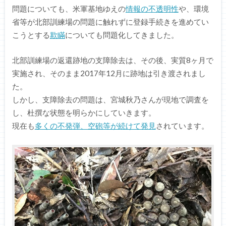
問題についても、米軍基地ゆえの
情報の不透明性
や、環境
省等が北部訓練場の問題に触れずに登録手続きを進めてい
こうとする
欺瞞
についても問題化してきました。
北部訓練場の返還跡地の支障除去は、その後、実質8ヶ月で
実施され、そのまま2017年12月に跡地は引き渡されまし
た。
しかし、支障除去の問題は、宮城秋乃さんが現地で調査を
し、杜撰な状態を明らかにしていきます。
現在も
多くの不発弾、空砲等が続けて発見
されています。