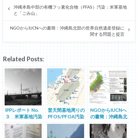
沖縄本島中部の有機フッ素化合物（PFAS）汚染：米軍基地
と「ごみ山」
NGOからIUCNへの書簡：沖縄島北部の世界自然遺産登録に
関する問題と提言
Related Posts:
IPPレポート No.
普天間基地周りの
NGOからIUCNへ
３ 米軍基地汚染
PFOS/PFOA汚染
の書簡：沖縄島北
地の「原状回復」
: 宜野湾市の当事
部の世界自然遺産
はいくらかかるの
者性を問う
登録に関する問題
か：沖縄市サッカ
と提言