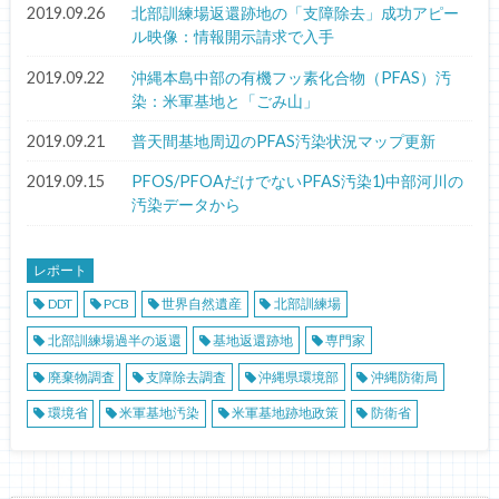
2019.09.26
北部訓練場返還跡地の「支障除去」成功アピー
ル映像：情報開示請求で入手
2019.09.22
沖縄本島中部の有機フッ素化合物（PFAS）汚
染：米軍基地と「ごみ山」
2019.09.21
普天間基地周辺のPFAS汚染状況マップ更新
2019.09.15
PFOS/PFOAだけでないPFAS汚染1)中部河川の
汚染データから
レポート
DDT
PCB
世界自然遺産
北部訓練場
北部訓練場過半の返還
基地返還跡地
専門家
廃棄物調査
支障除去調査
沖縄県環境部
沖縄防衛局
環境省
米軍基地汚染
米軍基地跡地政策
防衛省