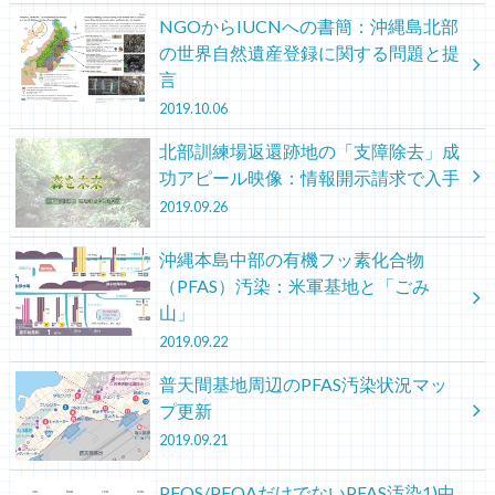
NGOからIUCNへの書簡：沖縄島北部
の世界自然遺産登録に関する問題と提
言
2019.10.06
北部訓練場返還跡地の「支障除去」成
功アピール映像：情報開示請求で入手
2019.09.26
沖縄本島中部の有機フッ素化合物
（PFAS）汚染：米軍基地と「ごみ
山」
2019.09.22
普天間基地周辺のPFAS汚染状況マッ
プ更新
2019.09.21
PFOS/PFOAだけでないPFAS汚染1)中